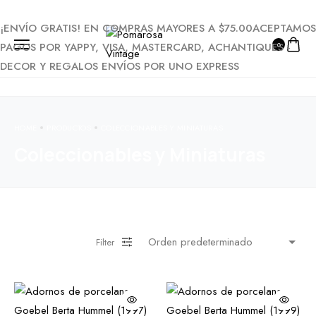
¡ENVÍO GRATIS! EN COMPRAS MAYORES A $75.00
ACEPTAMOS
PAGOS POR YAPPY, VISA, MASTERCARD, ACH
ANTIQUES -
0
DECOR Y REGALOS
ENVÍOS POR UNO EXPRESS
HOME
PRODUCTOS
COLECCIONABLES Y MINIATURAS
Coleccionables y Miniaturas
Filter