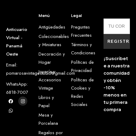
Menú
Legal
Antigüedades
Preguntas
Anticuario
Frecuentes
Coleccionables
Virtual -
y Miniaturas
Términos y
Panamá
Condiciones
Oeste
Decoración y
¡Suscríbet
Hogar
Políticas de
Email:
e a nuestra
Privacidad
Joyería y
pomarosavintagestudio@gmail.com
comunidad
Accesorios
Políticas de
y obtén
WhatsApp:
-10%
Vintage
Cookies y
6818-7007
menos en
Redes
Libros y
tu primera
Sociales
Papel
compra
Mesa y
Porcelana
Regalos por