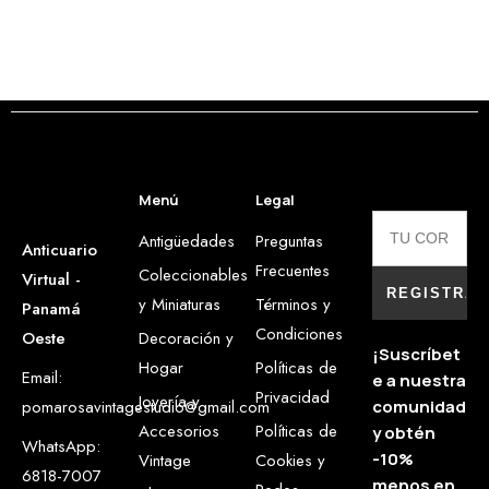
Menú
Legal
Antigüedades
Preguntas
Anticuario
Frecuentes
Coleccionables
Virtual -
y Miniaturas
Términos y
Panamá
Condiciones
Oeste
Decoración y
¡Suscríbet
Hogar
Políticas de
Email:
e a nuestra
Privacidad
Joyería y
pomarosavintagestudio@gmail.com
comunidad
Accesorios
Políticas de
y obtén
WhatsApp:
-10%
Vintage
Cookies y
6818-7007
menos en