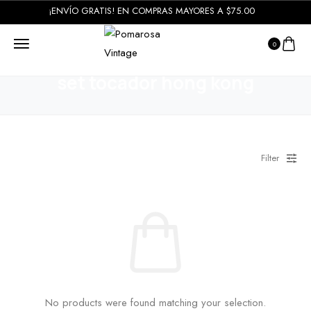
¡ENVÍO GRATIS! EN COMPRAS MAYORES A $75.00
0
HOME
PRODUCTOS
SET TOCADOR HONG KONG
set tocador hong kong
Filter
No products were found matching your selection.